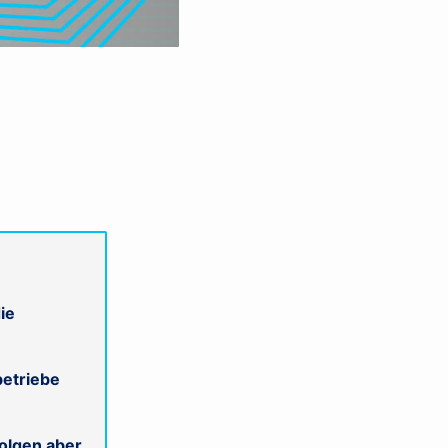
ie
betriebe
Folgen aber