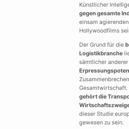
Künstlicher Intelli
gegen gesamte Ind
einsam agierenden
Hollywoodfilms sein
Der Grund für die
b
Logistikbranche
li
sämtlicher anderer
Erpressungspotent
Zusammenbrechen g
Gesamtwirtschaft. 
gehört die Transp
Wirtschaftszweig
dieser Studie eur
gewesen zu sein.