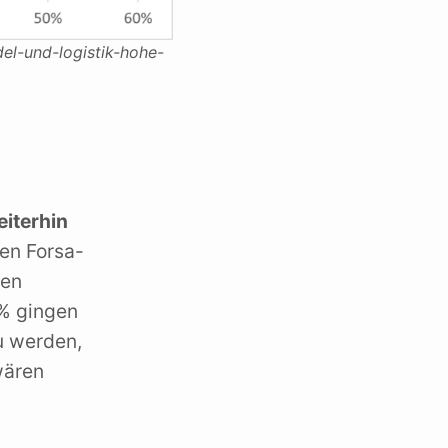
el-und-logistik-hohe-
eiterhin
ven Forsa-
ten
 % gingen
u werden,
wären