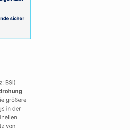
ände sicher
: BSI)
drohung
die größere
gs in der
inellen
tz von