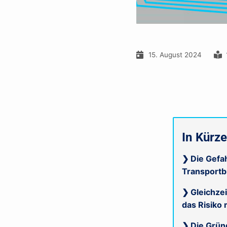
15. August 2024
In Kürz
❯ Die Gefah
Transportb
❯ Gleichzei
das Risiko 
❯ Die Gründ