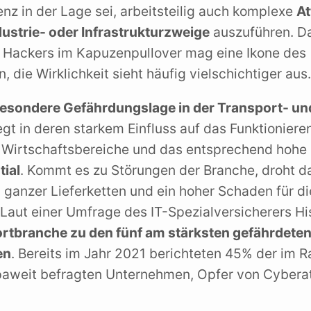
genz in der Lage sei, arbeitsteilig auch komplexe
At
ustrie- oder Infrastrukturzweige
auszuführen. Da
 Hackers im Kapuzenpullover mag eine Ikone des
, die Wirklichkeit sieht häufig vielschichtiger aus.
esondere Gefährdungslage in der Transport- un
egt in deren starkem Einfluss auf das Funktioniere
 Wirtschaftsbereiche und das entsprechend hohe
ial
. Kommt es zu Störungen der Branche, droht d
anzer Lieferketten und ein hoher Schaden für di
Laut einer Umfrage des IT-Spezialversicherers H
ortbranche zu den fünf am stärksten gefährdete
en
. Bereits im Jahr 2021 berichteten 45% der im 
opaweit befragten Unternehmen, Opfer von Cybera