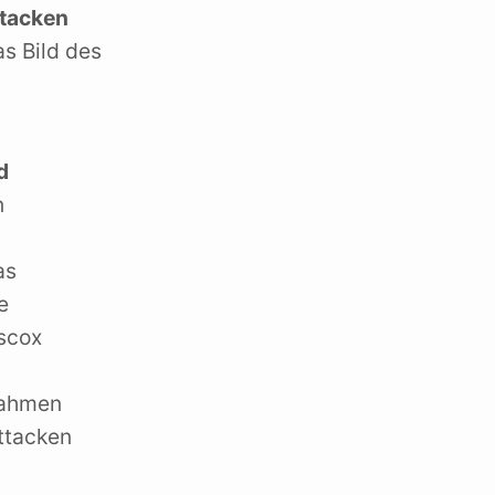
tacken
s Bild des
d
n
as
e
iscox
n
Rahmen
ttacken