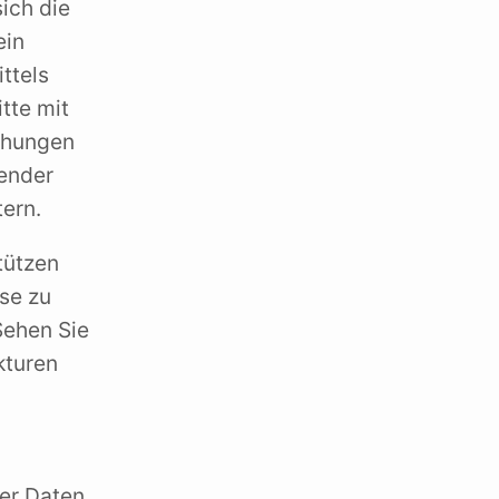
sich die
ein
ittels
tte mit
chungen
wender
tern.
tützen
se zu
Sehen Sie
kturen
der Daten.