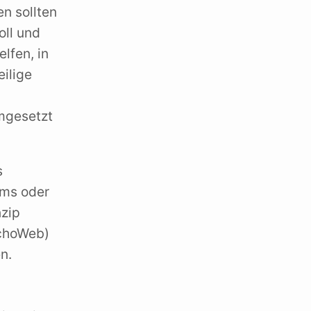
n sollten
oll und
elfen, in
ilige
umgesetzt
s
ems oder
nzip
achoWeb)
n.