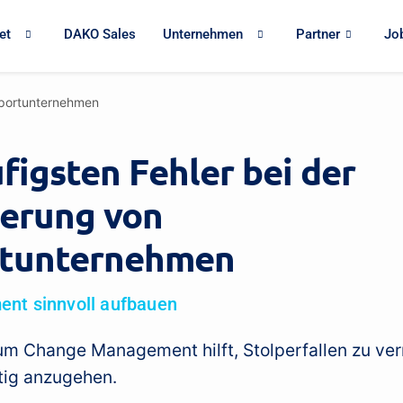
et
DAKO Sales
Unternehmen
Partner
Jo
nsportunternehmen
figsten Fehler bei der
ierung von
rtunternehmen
nt sinnvoll aufbauen
m Change Management hilft, Stolper­fallen zu ve
tig anzugehen.