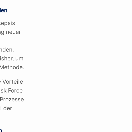
den
kepsis
ng neuer
inden.
isher, um
 Methode.
 Vorteile
ask Force
n Prozesse
i der
n