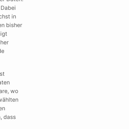
 Dabei
chst in
en bisher
igt
üher
de
st
aten
are, wo
wählten
en
, dass