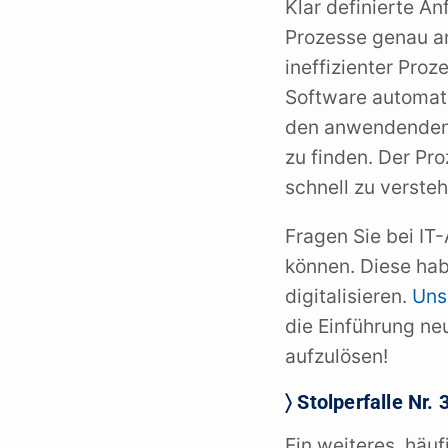
Klar definierte An
Prozesse genau an
ineffizienter Proz
Software automatis
den anwendenden 
zu finden. Der Pr
schnell zu versteh
Fragen Sie bei IT-
können. Diese hab
digitalisieren.
Uns
die Einführung ne
aufzulösen!
〉 Stolperfalle Nr.
Ein weiteres, häuf