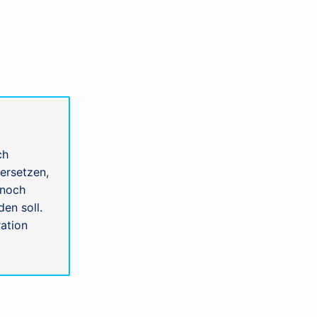
ch
ersetzen,
nnoch
en soll.
ation