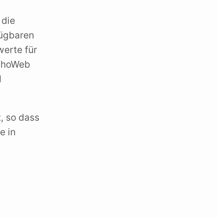
 die
fügbaren
werte für
achoWeb
d
, so dass
e in